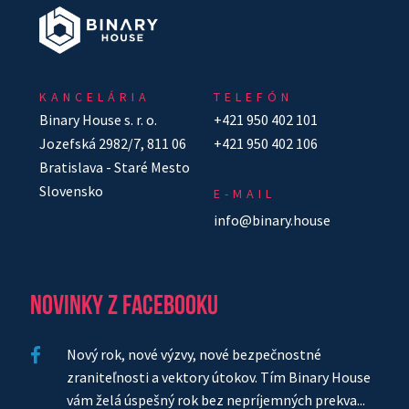
KANCELÁRIA
TELEFÓN
Binary House s. r. o.
+421 950 402 101
Jozefská 2982/7, 811 06
+421 950 402 106
Bratislava - Staré Mesto
Slovensko
E-MAIL
info@binary.house
NOVINKY Z FACEBOOKU
Nový rok, nové výzvy, nové bezpečnostné
zraniteľnosti a vektory útokov. Tím Binary House
vám želá úspešný rok bez nepríjemných prekva...